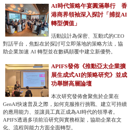
AI時代策略午宴圓滿舉行 香
港商界領袖深入探討「捕捉AI
轉型價值」
活動設計為保密、互動式的CEO
對話平台，焦點在於探討可立即落地的策略方法，協
助企業加速 AI 轉型並在數碼顛覆中建立新優勢。
APIFS發佈《推動亞太企業擴
展生成式AI的策略研究》並成
功舉辦高層論壇
本次研究發佈會聚焦於企業在
GenAI快速普及之際，如何克服推行挑戰、建立可持續
的應用能力、並讓員工真正成為AI時代的領導者。
APIFS透過多項前沿研究與實務框架，協助企業在文
化、流程與能力方面全面轉型。