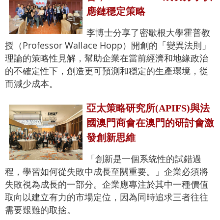
應鏈穩定策略
李博士分享了密歇根大學霍普教
授（Professor Wallace Hopp）開創的「變異法則」
理論的策略性見解，幫助企業在當前經濟和地緣政治
的不確定性下，創造更可預測和穩定的生產環境，從
而減少成本。
亞太策略研究所(APIFS)與法
國澳門商會在澳門的研討會激
發創新思維
「創新是一個系統性的試錯過
程，學習如何從失敗中成長至關重要。」企業必須將
失敗視為成長的一部分。企業應專注於其中一種價值
取向以建立有力的市場定位，因為同時追求三者往往
需要艱難的取捨。