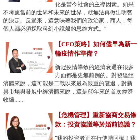
化是當今社會的主導因素。如果
不考慮當前的世界和未來的世界，就無法再做出明智
的決定。反過來，這意味著我們的政治家，商人，每
個人都必須採取科幻小說般的思維方式。”
【CFO策略】如何儘早為新一
輪疫情作準備？
新冠疫情導致的經濟衰退在很多
方面都是史無前例的。對發達經
濟體來說，這可能是二戰以來最為嚴重的衰退，對新
興市場與發展中經濟體來說，這是60年來的首次經濟
收縮……
【危機管理】重新協商交易條
款：投資協議等於婚前協議？
“我的投資者正在行使贖回權！我