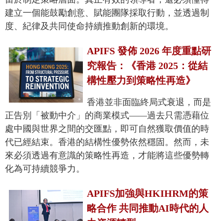
建立一個能鼓勵創意、賦能團隊採取行動，並透過制
度、紀律及共同使命持續推動創新的環境。
APIFS 發佈 2026 年度重點研
究報告：《香港 2025：從結
構性壓力到策略性再造》
香港並非面臨終局式衰退，而是
正告別「被動中介」的商業模式——過去只需憑藉位
處中國與世界之間的交匯點，即可自然獲取價值的時
代已經結束。香港的結構性優勢依然穩固。然而，未
來必須透過有意識的策略性再造，才能將這些優勢轉
化為可持續競爭力。
APIFS加強與HKIHRM的策
略合作 共同推動AI時代的人