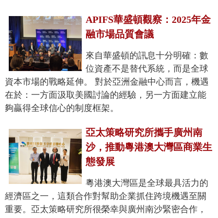
APIFS華盛頓觀察：2025年金
融市場品質會議
來自華盛頓的訊息十分明確：數
位資產不是替代系統，而是全球
資本市場的戰略延伸。 對於亞洲金融中心而言，機遇
在於：一方面汲取美國討論的經驗，另一方面建立能
夠贏得全球信心的制度框架。
亞太策略研究所攜手廣州南
沙，推動粵港澳大灣區商業生
態發展
粵港澳大灣區是全球最具活力的
經濟區之一，這類合作對幫助企業抓住跨境機遇至關
重要。亞太策略研究所很榮幸與廣州南沙緊密合作，