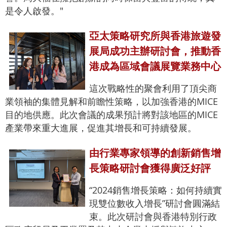
是令人啟發。"
亞太策略研究所與香港旅遊發
展局成功主辦研討會，推動香
港成為區域會議展覽業務中心
這次戰略性的聚會利用了頂尖商
業領袖的集體見解和前瞻性策略，以加強香港的MICE
目的地供應。此次會議的成果預計將對該地區的MICE
產業帶來重大進展，促進其增長和可持續發展。
由行業專家領導的創新銷售增
長策略研討會獲得廣泛好評
“2024銷售增長策略：如何持續實
現雙位數收入增長”研討會圓滿結
束。此次研討會與香港特別行政