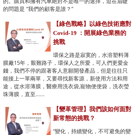
的。購買和擁有汽車絕對不是唯一的選擇，迫在眉睫
的問題是 “我們的顧客是誰？”
【綠色戰略】以綠色技術應對
Covid-19 ：開展綠色業務的
挑戰
環保之路是寂寞的，水溶塑料薄
膜廠15年，艱難路子，環保人之所愛，可人們更愛金
錢，我們不停的跟著客人意願開發產品，但是往往只
能接上一單兩單，又要尋找新客源，新使用方法和用
途，從水溶薄膜，醫療用洗衣袋,寵物便便袋，洗衣瑩
珠薄膜，直至......
【變革管理】我們該如何面對
新常態的挑戰？
“變化，持續變化，不可避免的變