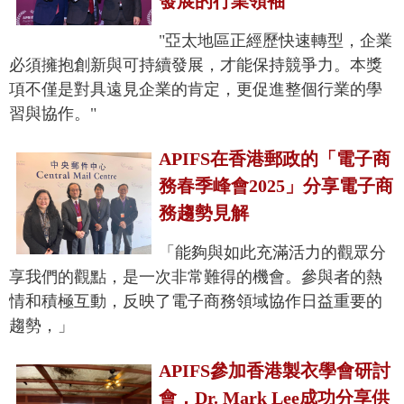
發展的行業領袖
"亞太地區正經歷快速轉型，企業
必須擁抱創新與可持續發展，才能保持競爭力。本獎
項不僅是對具遠見企業的肯定，更促進整個行業的學
習與協作。"
APIFS在香港郵政的「電子商
務春季峰會2025」分享電子商
務趨勢見解
「能夠與如此充滿活力的觀眾分
享我們的觀點，是一次非常難得的機會。參與者的熱
情和積極互動，反映了電子商務領域協作日益重要的
趨勢，」
APIFS參加香港製衣學會研討
會，Dr. Mark Lee成功分享供