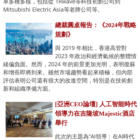
單多種多樣，包括從 1Rwave等科技初創公司到
Mitsubishi Electric Asia等老牌公司等。
總裁圓桌報告：《2024年戰略
規劃》
與 2019 年相比，香港高管對
2023 年政治和經濟氣候的整體情
緒偏負面。然而，2024 年的前景更加光明，表明復蘇
和增長即將到來。雖然市場趨勢看起來積極，但內部
評估表明公司還有很大的改進空間，特別是在技術創
新和組織準備方面。
[亞洲CEO論壇] 人工智能時代
領導力在吉隆坡Majestic酒店
舉行
此次的主題為“AI領導：在AI時代