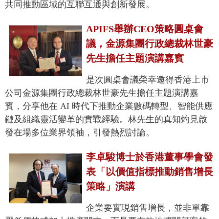
共同推動區域的互聯互通與創新發展。
APIFS舉辦CEO策略圓桌會
議，金源集團行政總裁林世豪
先生擔任主題演講嘉賓
是次圓桌會議榮幸邀得香港上市
公司金源集團行政總裁林世豪先生擔任主題演講嘉
賓，分享他在 AI 時代下推動企業數碼轉型、智能供應
鏈及組織靈活變革的實戰經驗。林先生的真知灼見啟
發在場多位業界領袖，引發熱烈討論。
李卓駿博士於香港董事學會發
表「以價值指標推動銷售增長
策略」演講
企業要實現銷售增長，並非單靠