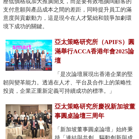
壓低價格或加大推廣開支，而是要有效地擴闊顧客的
支付意願與產品成本之間的差距，同時提升員工的滿
意度與貢獻動力，這是現今在人才緊絀和競爭加劇環
境下成功的關鍵。
亞太策略研究所（APIFS）圓
滿舉行ACCA香港年會2025論
壇
「是次論壇展現出香港企業的堅
韌與變革能力。透過在人才、平台及合作上的策略性
投資，企業正重新定義可持續成功的標準。」
亞太策略研究所慶祝新加坡董
事圓桌論壇三周年
「新加坡董事圓桌論壇」始終秉
持「連結與共創，驅動創新與成