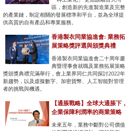
區，創造新的先進製造業及完整
的產業鏈，制定相關的發展標準和平台，並為全球提
供高質的自有產品和專業服務。
香港製衣同業協進會: 業務拓
展策略獎評選與頒獎典禮
香港製衣同業協進會二十周年慶
典暨理事會就職及業務拓展策略
獎頒獎典禮完滿舉行，會上業界同仁共同探討2022年
新趨勢，以及虛擬數字、加密貨幣、人工智能對管理
者的挑戰與機遇。
【通脹戰略】全球大通脹下，
企業保障利潤率的商業策略
未來五年，業務中斷對公司價值