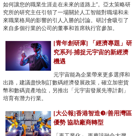
如何讓您的職業生涯走在未來的道路上”。亞太策略研
究所的研究主任引領了一場關於人工智能對職場和未
來職業格局的影響的引人入勝的討論。研討會吸引了
來自多個行業的公司的董事和首席執行官參加。
[青年創研庫] 「經濟專題」研
究系列-捕捉元宇宙的新經濟
機遇
元宇宙能為企業帶來更多選擇和
出路，建議盡快制訂數碼經濟發展政策，確立加密貨
幣和數碼資產地位，另推出「元宇宙發展先導計劃」
培育有潛力行業。
[大公報]香港智造❸/善用灣區
優勢 協助廠商轉型
「再工業化」 更應該融合大灣