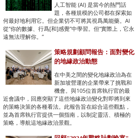
人工智能 (AI) 是當今的熱門話
題，各種規模的公司都在探索如
何最好地利用它。但企業切不可將其視爲萬能藥。AI
從“你的數據、行爲[和]感覺”中學習。但“實際上，它永
遠無法理解你。”
策略規劃顧問報告：面對變化
的地緣政治動態
在中美之間的變化地緣政治為在
新加坡營運的企業帶來了挑戰和
機會。與105位首席執行官的最
近會議中，回應突顯了這些地緣政治變化對即將到來
的策略決策的各種看法。此報告旨在綜合這些觀點，
並為首席執行官提供一個指南，以制定靈活、積極的
策略，導航這地緣政治景觀。