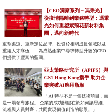
【CEO洞察系列－馮秉光】
從疫情隔離到業務轉型：馮秉
光如何重塑紫荊花新材料集
團，邁向新時代
重塑渠道、重新定位品牌、投資於相關成長領域以及
重組人才隊伍——為成熟產業中尋求轉型升級的CEO
們提供了豐富的藍圖。
亞太策略研究所（APIFS）與
GS1 Hong Kong攜手 助力企
業突破AI應用瓶頸
「AI 轉型不是一個技術項目，而
是一場領導旅程。 企業的成功關鍵在於如何讓思維、
流程與人員對齊，共同實現價值創造的願景。」