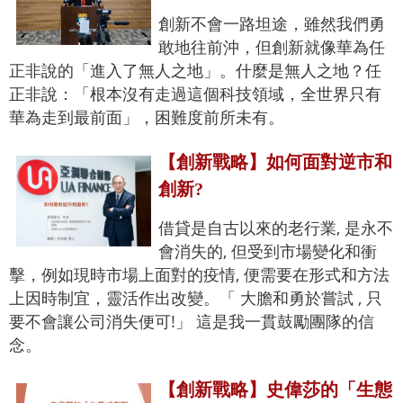
創新不會一路坦途，雖然我們勇
敢地往前沖，但創新就像華為任
正非說的「進入了無人之地」。什麼是無人之地？任
正非說：「根本沒有走過這個科技領域，全世界只有
華為走到最前面」，困難度前所未有。
【創新戰略】如何面對逆市和
創新?
借貸是自古以來的老行業, 是永不
會消失的, 但受到市場變化和衝
擊，例如現時市場上面對的疫情, 便需要在形式和方法
上因時制宜，靈活作出改變。「 大膽和勇於嘗試 , 只
要不會讓公司消失便可!」 這是我一貫鼓勵團隊的信
念。
【創新戰略】史偉莎的「生態