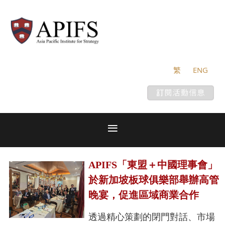
繁
ENG
APIFS「東盟＋中國理事會」
於新加坡板球俱樂部舉辦高管
晚宴，促進區域商業合作
透過精心策劃的閉門對話、市場