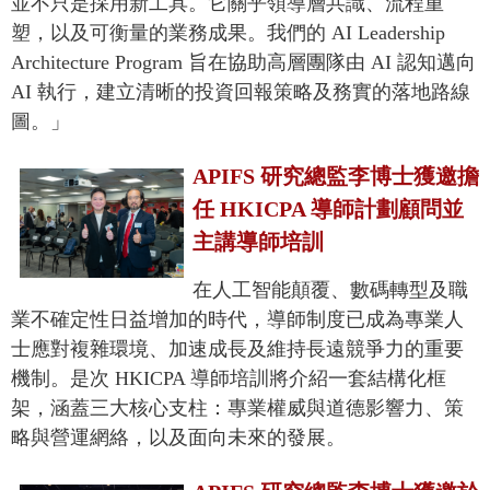
並不只是採用新工具。它關乎領導層共識、流程重
塑，以及可衡量的業務成果。我們的 AI Leadership
Architecture Program 旨在協助高層團隊由 AI 認知邁向
AI 執行，建立清晰的投資回報策略及務實的落地路線
圖。」
APIFS 研究總監李博士獲邀擔
任 HKICPA 導師計劃顧問並
主講導師培訓
在人工智能顛覆、數碼轉型及職
業不確定性日益增加的時代，導師制度已成為專業人
士應對複雜環境、加速成長及維持長遠競爭力的重要
機制。是次 HKICPA 導師培訓將介紹一套結構化框
架，涵蓋三大核心支柱：專業權威與道德影響力、策
略與營運網絡，以及面向未來的發展。