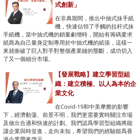
式創新」
在非典期間，推出中抽式抹手紙
機，快速佔領了手觸的拉杆式抹
手紙機，當中抽式機的銷量劇增時，開始有籌碼要求
紙商為自己量身定制專用於中抽式機的紙張，這樣一
來就衝破了巨人對手對整個產業鏈的壟斷，成功切入
了又一個細分市場。
【發展戰略】建立學習型組
織：建立積極、以人為本的企
業文化
在Covid-19和中美摩擦的影響
下，經濟動蕩、前景不明，我們更需要實時關注市場
及做出合適和快速的計劃。我們認爲學習型組織將能
讓企業與時並進，走向未知，希望我們的經驗能爲香
港企業帶來啓示。