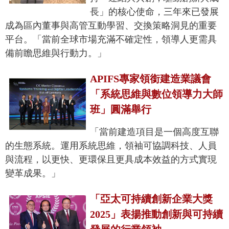
長」的核心使命，三年來已發展
成為區內董事與高管互動學習、交換策略洞見的重要
平台。「當前全球市場充滿不確定性，領導人更需具
備前瞻思維與行動力。」
APIFS專家領銜建造業議會
「系統思維與數位領導力大師
班」圓滿舉行
「當前建造項目是一個高度互聯
的生態系統。運用系統思維，領袖可協調科技、人員
與流程，以更快、更環保且更具成本效益的方式實現
變革成果。」
「亞太可持續創新企業大獎
2025」表揚推動創新與可持續