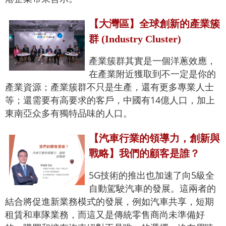
【大灣區】全球創新的產業簇
群 (Industry Cluster)
產業簇群其實是一個洋蔥效應，
在產業附近獲取到不一定是你的
產業資源；產業簇群不只是生產，還有更多專業人士
等；還需要有高要求的客戶，中國有14億人口，加上
東南亞众多有獨特品味的人口。
【汽車行業的領導力，創新與
戰略】我們的顧客是誰？
5G技術的推出也加速了向5級全
自動駕駛汽車的發展。這兩者的
結合將促進新業務模式的發展，例如汽車共享，短期
租賃和車隊業務，而這又是傳統零售商尚未準備好