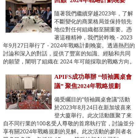
回顧"2024年戰略計劃晚宴"
隨著我們繼續穿越2023年，了解
不斷變化的商業格局並保持領先
地位對任何組織都至關重要。憑
著這種精神，我們於昨晚 - 2023
年9月27日舉行了 - 2024年戰略計劃晚宴。透過熱烈的
討論和深入的對話，提供了豐富的知識、經驗和共同
的願望，闡明了組織在 2024 年可能採取的戰略方向。
APIFS成功舉辦 “領袖圓桌會
議” 聚焦2024年戰略規劃
備受矚目的“領袖圓桌會議”活動
於2023年8月24日在新加坡喜來
登大廈舉行。此次活動匯聚了來
自不同行業的100名受人尊敬的首席執行官，討論並分
享有關2024年戰略規劃的見解。此次活動的參與者名