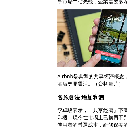
享市場中佔先機，企業需要多
Airbnb是典型的共享經濟
酒店更見靈活。（資料圖片）
各施各法 增加利潤
李卓駿表示，「共享經濟」下
印機，現今在市場上已購買不
使用者的營運成本，維修保養