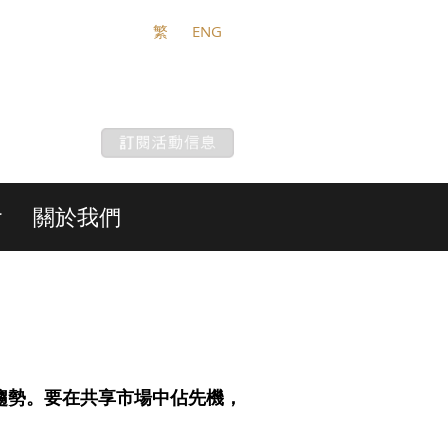
繁
ENG
會
關於我們
趨勢。要在共享市場中佔先機，