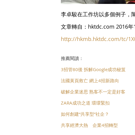
李卓駿在工作坊以多個例子，
文章轉自：hktdc.com 2016年
http://hkmb.hktdc.com/tc/1
推薦閱讀：
3招管80後 拆解Google成功秘笈
法國黃頁救亡 網上4招新路向
破解企業迷思 熟客不一定是好客
ZARA成功之道 環環緊扣
如何創建“共享型”社企？
共享經濟大熱 企業4招轉型