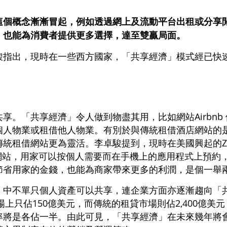
這個概念漸漸冒起，例如透過網上及流動平台出租或分享
，也能為消費者提供更多選擇，達至雙贏局面。
駿指出，現時在一些西方國家，「共享經濟」模式經已快
享。「共享經濟」令人做到物盡其用，比如網站Airbnb
人物業或租借他人物業。有別於與傳統租借酒店網站的是，在
統租借網站更為靈活。李卓駿提到，現時在美國興起的Zi
租車網站，用家可以按個人需要而在手機上的應用程式上預
節省用家的金錢，也能為商家帶來更多的利潤，是個一舉
中不單只個人資產可以共享，連企業方面亦逐漸趨向「共
上只佔150億美元，而傳統的租貸市場則佔2,400億美元；
率將是各佔一半。由此可見，「共享經濟」在未來幾年將