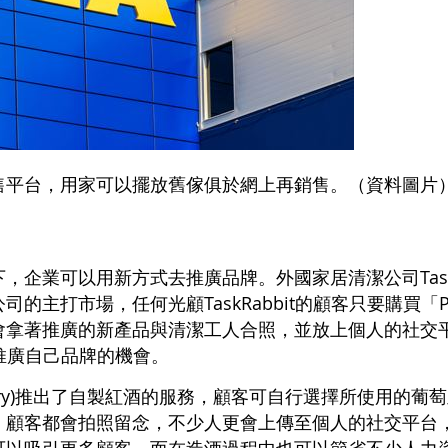
售平台，用家可以擺放舊傢俱於網上再銷售。（資料圖片
，企業可以用新方式去推廣品牌。外國家居清潔公司TaskR
主打市場，任何光顧TaskRabbit的顧客只要購買「Pe
會拿著推廣的新產品與清潔工人合照，並放上個人的社交
獲得推廣自己品牌的機會。
oundry)推出了自製紅酒的服務，顧客可自行選擇所使用的
，顧客都會拍照留念，不少人更會上傳至個人的社交平台
可以吸引更多顧客，而在造酒過程中也可以節省不少人力