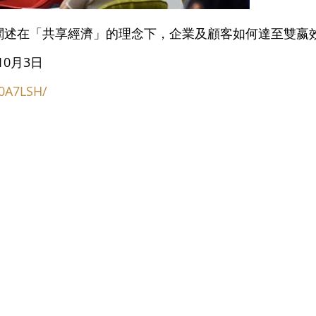
闡述在「共享經濟」的理念下，企業及顧客如何達至雙嬴
10月3日
X0A7LSH/