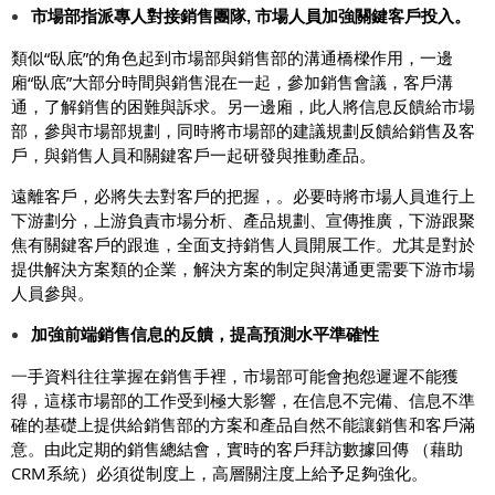
市場部指派專人對接銷售團隊, 市場人員加強關鍵客戶投入。
類似“臥底”的角色起到市場部與銷售部的溝通橋樑作用，一邊
廂“臥底”大部分時間與銷售混在一起，參加銷售會議，客戶溝
通，了解銷售的困難與訴求。另一邊廂，此人將信息反饋給市場
部，參與市場部規劃，同時將市場部的建議規劃反饋給銷售及客
戶，與銷售人員和關鍵客戶一起研發與推動產品。
遠離客戶，必將失去對客戶的把握，。必要時將市場人員進行上
下游劃分，上游負責市場分析、產品規劃、宣傳推廣，下游跟聚
焦有關鍵客戶的跟進，全面支持銷售人員開展工作。尤其是對於
提供解決方案類的企業，解決方案的制定與溝通更需要下游市場
人員參與。
加強前端銷售信息的反饋，提高預測水平準確性
一
手資料往往掌握在銷售手裡，市場部可能會抱怨遲遲不能獲
得，這樣市場部的工作受到極大影響，在信息不完備、信息不準
確的基礎上提供給銷售部的方案和產品自然不能讓銷售和客戶滿
意。由此定期的銷售總結會，實時的客戶拜訪數據回傳 （藉助
CRM系統）必須從制度上，高層關注度上給予足夠強化。