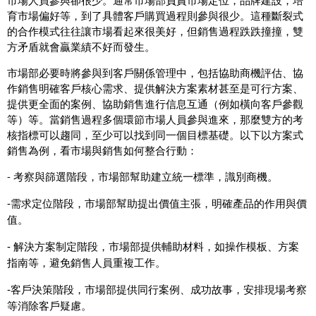
育市場偏好等，到了具體客戶購買過程則參與很少。這種斷裂式
的合作模式往往讓市場看起來很美好，但銷售過程跌跌撞撞，雙
方矛盾就會贏業績不好而發生。
市場部必要時將參與到客戶關係管理中，包括協助商機評估、協
作銷售明確客戶核心需求、提供解決方案素材甚至是可行方案、
提供更全面的案例、協助銷售進行信息互通（例如橫向客戶參觀
等）等。當銷售過程多個環節市場人員參與進來，那麼雙方的考
核指標可以趨同，至少可以找到同一個目標基礎。以下以方案式
銷售為例，看市場與銷售如何整合行動：
-
考察與篩選階段，市場部幫助建立統一標準，識別商機。
-
需求定位階段，市場部幫助提出價值主張，明確產品的作用與價
值。
-
解決方案制定階段，市場部提供輔助材料，如操作模板、方案
指南等，避免銷售人員重複工作。
-
客戶決策階段，市場部提供同行案例、成功故事，安排現場考察
等消除客戶疑慮。