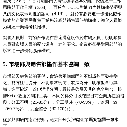
開展（2.82）；目前兩部門的考核標準基本分離，較難統一工作
思路與工作目標（2.68）。而反之，CEO對於致力於構建榮辱與
共的文化表示高度的認同（4.18）。對於有必要進一步優化協作
模式的企業更需聚焦于業務流程與銷售漏斗的構建，強化人員能
力與統一業績考核指標。
銷售人員對目前的合作現在普遍滿意度低於市場人員，說明銷售
人員對市場人員的配合還有一定的要求。企業必須平衡兩部門的
訴求進一步優化協作模式。
5.
市場部與銷售部協作基本協調一致
市場部與銷售部的關係，會隨著兩個部門的不斷成熟而發生變
化。雙方往往從分工不明常常衝突，發展為分工明確但各行其
職，進而協調一致但涇渭分明，最後是榮辱與共的完全融合。根
據Kotler教授的測評工具，不同的得分可以確定目前企業所在的階
段，分工不明（20-39分），分工明確（40-59分），協調一致
（60-79分），完全整合（80-100分）。
從參與調研的港企得知，絕大部分(近9成)企業屬於
協調一致
水
平。