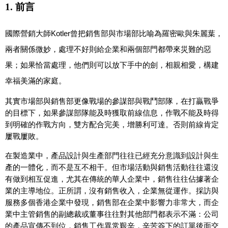
1.
前言
國際營銷大師Kotler曾把銷售部與市場部比喻為羅密歐與朱麗葉，
兩者關係微妙，處理不好則給企業和兩個部門都帶來災難的惡
果；如果恰當處理，他們則可以放下手中的劍，相親相愛，構建
幸福美滿的家庭。
其實市場部與銷售部更像戰場的參謀部與戰鬥部隊，在打贏戰爭
的目標下，如果參謀部隊能及時獲取前線信息，作戰不能及時得
到明確的作戰方向，雙方配合完美，增勝利可達。否則前線肯定
屢戰屢敗。
在製造業中，產品設計與生產部門往往已經充分意識到設計與生
產的一體化，而不是互不相干。但市場活動與銷售活動往往還沒
有做到相互促進，尤其在傳統的華人企業中，銷售往往佔據著企
業的主導地位。正所謂，沒有銷售收入，企業無從運作。採訪與
服務多個香港企業中發現，銷售部在企業中影響力非常大，而企
業中主管銷售的副總裁或董事往往對其他部門都表示不滿：公司
的產品宣傳不到位，銷售工作異常艱辛，辛苦簽下的訂單後面交