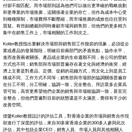
付卻不能匹配。而市場部則認為他們可以做出更準確的戰略規劃
和更專業的市場推廣，這關係著企業的存亡，但作為成本中心受
到種種限制，市場費用不斷壓縮，而市場推廣的成效也往往受到
質疑。有些副總裁則同時兼顧市場與銷售部，但他們的更多精力
集中在銷售工作上，市場相關的工作則次之。
Kotler
教授指出要解決市場部與銷售部工作脫節的現象，必須從企
業或產品的發展階段，明確目前兩部門的矛盾焦點，協作水平，
進而改善兩者關係。產品或企業的生命週期不同，各公司的營銷
方式也不同；銷售部與市場部普遍存在著文化與經濟的衝突，經
濟上主要是對產品、定價、促銷的花錢方式，而文化上則是員工
構成不同、工作方式不同等；銷售部與市場部的協調關係普遍存
在分工不明，分工明確，協調一致，完全整合。拜訪眾多企業高
管可知，高管更希望他們企業的銷售與市場能協調一致，甚至完
全整合，但他們普遍對目前的狀態還是不太滿意，覺得有不少的
改善空間。
借鑒Kotler教授設計的評估工具，對香港企業的市場與銷售合作現
狀進行了深度的評估，來自30多家香港企業的300多人參與此次
評估，其中包括企業CEO，銷售人員、市場人員與其他相關人