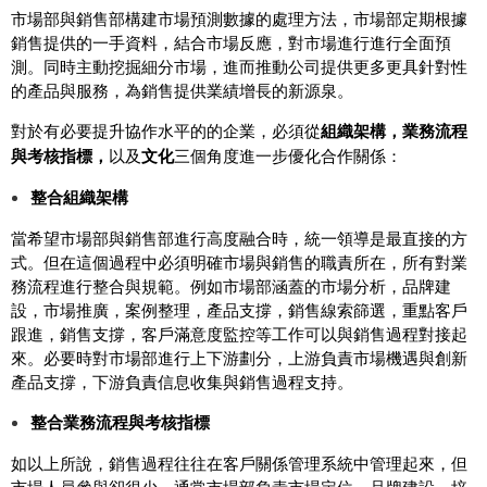
市場部與銷售部構建市場預測數據的處理方法，市場部定期根據
銷售提供的一手資料，結合市場反應，對市場進行進行全面預
測。同時主動挖掘細分市場，進而推動公司提供更多更具針對性
的產品與服務，為銷售提供業績增長的新源泉。
對於有必要提升協作水平的的企業，必須從
組織架構，業務流程
與考核指標，
以及
文化
三個角度進一步優化合作關係：
整合組織架構
當希望市場部與銷售部進行高度融合時，統一領導是最直接的方
式。但在這個過程中必須明確市場與銷售的職責所在，所有對業
務流程進行整合與規範。例如市場部涵蓋的市場分析，品牌建
設，市場推廣，案例整理，產品支撐，銷售線索篩選，重點客戶
跟進，銷售支撐，客戶滿意度監控等工作可以與銷售過程對接起
來。必要時對市場部進行上下游劃分，上游負責市場機遇與創新
產品支撐，下游負責信息收集與銷售過程支持。
整合業務流程與考核指標
如以上所說，銷售過程往往在客戶關係管理系統中管理起來，但
市場人員參與卻很少。通常市場部負責市場定位，品牌建設，培