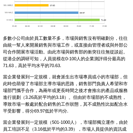
多數小公司由於員工數量不多，市場與銷售沒有明確劃分，往往
由統一幫人來開展銷售與市場工作，或直接由管理者或與外部公
司合作開展市場活動。由此市場與銷售部的衝突往往無從談起。
從港企的調研可知，人員規模在0-100人的企業測評得分最高的
71.63，高於平均水平的70.63.
當企業發展到一定規模，就會派生出市場專員或小的市場部，但
此時也萌發了市場部主導市場的思路，銷售部門負責人希望和市
場部門攜手合作，為兩年或更長時間之後才會推出的產品或服務
進行規劃（3.26高於平均的3.18）。但由於市場部的不成熟性，
導致市場一般處於配合銷售的工作狀態，其不成熟性比如配合水
平受影響，得分69.97低於平均分.
當企業發展到一定規模（501-1000人），市場部獨立運作，由於
員工培訓不足（3.16低於平均的3.39），市場人員提供的資訊成