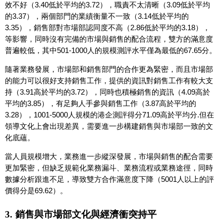
效不好（3.40低於平均的3.72），職責不太清晰（3.09低於平均
的3.37），兩個部門的業績衡量不一致（3.14低於平均的
3.35），銷售部對市場部認同度不高（2.86低於平均的3.18），
等影響，同時沒有完備的市場與銷售的配合流程，雙方的滿意度
普遍較低，其中501-1000人的規模測評水平僅為最低的67.65分。
隨著業務發展，市場部和銷售部門的合作更為緊密，而且市場部
的能力可以很好支持銷售工作，提供的資訊對銷售工作有較大支
持（3.91高於平均的3.72），同時也積極銷售的資訊（4.09高於
平均的3.85），有足夠人手參與銷售工作（3.87高於平均的
3.28），1001-5000人規模的港企測評得分71.09高於平均分.但在
領導文化上會出現差異，需要進一步構建銷售與市場部一致的文
化底蘊。
當人員規模增大，業務進一步縱深發展，市場與銷售的配合需要
更加緊密，但缺乏規範化業務漏斗、業務流程或業務途徑，同時
數據分析跟進不足，導致雙方合作滿意度下降（5001人以上的評
價得分是69.62）。
3.
銷售與市場部文化與經濟衝突持平