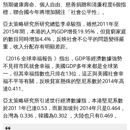
預期健康壽命、個人自由、慈善捐贈和清廉程度6個指
標，聯合國今年將增加關注「社會公平性」。
亞太策略研究所研究總監李卓駿指，雖然2011年至
2015年間，本港的人均GDP增長19.95%，但貧窮家庭
的數目同時增加4.4%，反映社會不公平的問題變得嚴
重，收入分配存有明顯差距。
《2016 全球幸福報告 》指出，GDP等經濟數據強勢
不見得市民就會幸福，美國GDP多年來都是全球第
一，但其幸福指數也只排在13位，這正與美國社會幸
福不平等有關，反映貧富懸殊的堅尼系數於2014年高
達0.411。
亞太策略研究所引述世行經濟數據指，本港堅尼系數
於201 1年已達0.53，而新加坡到 2014年只是0.464，
台灣為 0.336，韓國為0.302 ，大陸也只有0.469 。