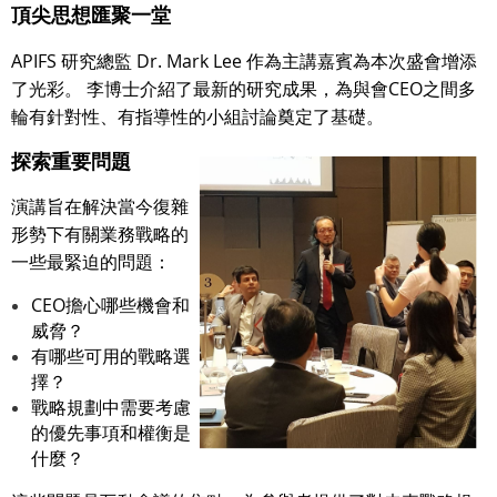
頂尖思想匯聚一堂
APIFS 研究總監 Dr. Mark Lee 作為主講嘉賓為本次盛會增添
了光彩。 李博士介紹了最新的研究成果，為與會CEO之間多
輪有針對性、有指導性的小組討論奠定了基礎。
探索重要問題
演講旨在解決當今復雜
形勢下有關業務戰略的
一些最緊迫的問題：
CEO擔心哪些機會和
威脅？
有哪些可用的戰略選
擇？
戰略規劃中需要考慮
的優先事項和權衡是
什麼？