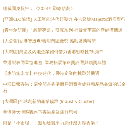
總裁圓桌報告：《2024年戰略規劃》
[亞洲CEO論壇] 人工智能時代領導力 在吉隆坡Majestic酒店舉行
[青年創研庫] 「經濟專題」研究系列-捕捉元宇宙的新經濟機遇
[大公報]香港智造❸/善用灣區優勢 協助廠商轉型
[大灣區]灣區及內地企業如何借力香港戰略性“出海”?
香港製衣同業協進會: 業務拓展策略獎評選與頒獎典禮
【專訪施永青】科技時代，香港企業的挑戰與機遇
中國日報香港：購物節是香港商戶消費者偏好和產品品質的試金
石
[大灣區]全球創新的產業簇群 (Industry Cluster)
粵港澳大灣區戰略下香港產業簇群思考
同是「小市場」，新加坡競爭力憑什麼力壓香港？