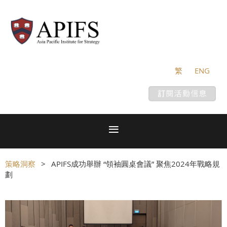
繁
ENG
策略洞察
APIFS成功舉辦 “領袖圓桌會議” 聚焦2024年戰略規
劃