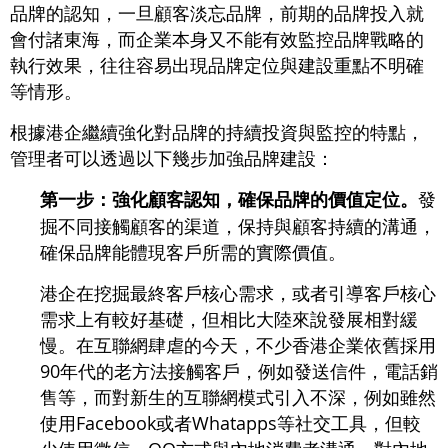
品牌的認知，一旦顧客淡忘品牌，前期的品牌投入就
會付諸東海，而企業本身又不能有效監控品牌戰略的
執行效果，往往容易出現品牌定位與建設重點不明確
等情形。
根據港企繼續強化對品牌的持續投資與監控的特點，
管理者可以透過以下幾步加強品牌建設：
第一步：強化顧客認知，確保品牌的價值定位。
發
掘不同接觸顧客的渠道，保持與顧客持續的溝通，
確保品牌能體現客戶所需的實際價值。
港企在挖掘最終客戶核心需求，或者引導客戶核心
需求上有較好基礎，但相比大陸來說發展相對緩
慢。在互聯網肆虐的今天，不少香港企業依舊採用
90年代的老方法接觸客戶，例如發送信件，電話銷
售等，而對新生的互聯網模式引入不深，例如雖然
使用Facebook或者Whatapps等社交工具，但較