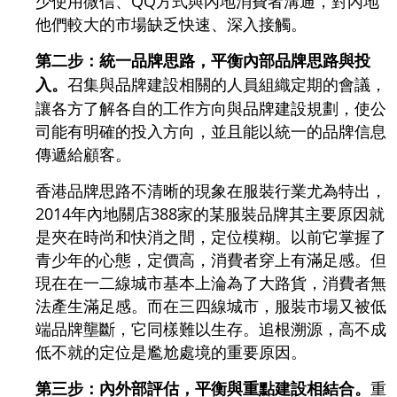
少使用微信、QQ方式與內地消費者溝通，對內地
他們較大的市場缺乏快速、深入接觸。
第二步：統一品牌思路，平衡內部品牌思路與投
入。
召集與品牌建設相關的人員組織定期的會議，
讓各方了解各自的工作方向與品牌建設規劃，使公
司能有明確的投入方向，並且能以統一的品牌信息
傳遞給顧客。
香港品牌思路不清晰的現象在服裝行業尤為特出，
2014年內地關店388家的某服裝品牌其主要原因就
是夾在時尚和快消之間，定位模糊。以前它掌握了
青少年的心態，定價高，消費者穿上有滿足感。但
現在在一二線城市基本上淪為了大路貨，消費者無
法產生滿足感。而在三四線城市，服裝市場又被低
端品牌壟斷，它同樣難以生存。追根溯源，高不成
低不就的定位是尷尬處境的重要原因。
第三步：內外部評估，平衡與重點建設相結合。
重