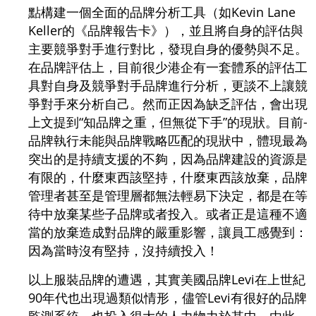
點構建一個全面的品牌分析工具（如Kevin Lane
Keller的《品牌報告卡》），並且將自身的評估與
主要競爭對手進行對比，發現自身的優勢與不足。
在品牌評估上，目前很少港企有一套體系的評估工
具對自身及競爭對手品牌進行分析，更談不上讓競
爭對手來分析自己。然而正因為缺乏評估，會出現
上文提到“知品牌之重，但無從下手”的現狀。目前-
品牌執行未能與品牌戰略匹配的現狀中，體現最為
突出的是持續支援的不夠，因為品牌建設的資源是
有限的，什麼東西該堅持，什麼東西該放棄，品牌
管理者甚至是管理層都無法輕易下決定，都是在等
待中放棄某些子品牌或者投入。或者正是這種不適
當的放棄造成對品牌的嚴重影響，讓員工感覺到：
因為當時沒有堅持，沒持續投入！
以上服裝品牌的遭遇，其實美國品牌Levi在上世紀
90年代也出現過類似情形，儘管Levi有很好的品牌
監測系統，也投入很大的人力物力於其中。由此，