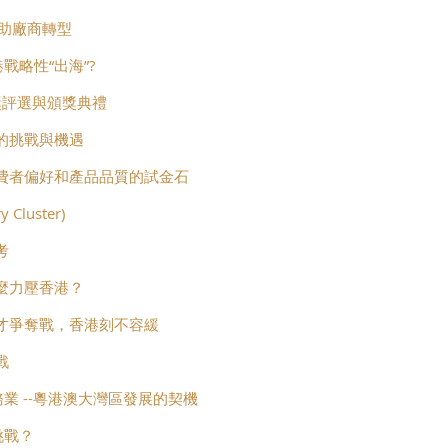
協助廠商轉型
戰略性“出海”?
獎評選與頒獎典禮
的挑戰與機遇
費者偏好和產品品質的試金石
luster)
考
麼力壓香港？
業人才爭奪戰，香港刻不容緩
戰
業 --粵港澳大灣區發展的契機
挑戰？