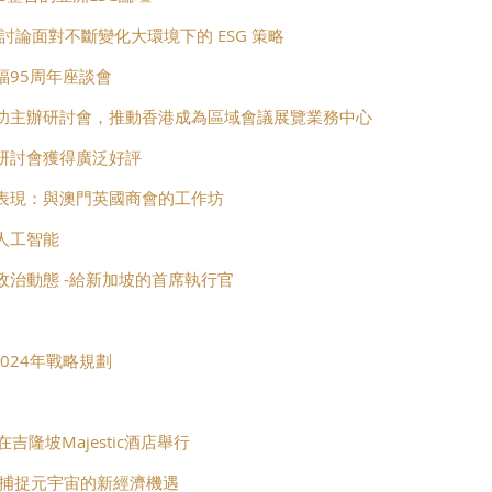
會討論面對不斷變化大環境下的 ESG 策略
福95周年座談會
功主辦研討會，推動香港成為區域會議展覽業務中心
研討會獲得廣泛好評
表現：與澳門英國商會的工作坊
人工智能
治動態 -給新加坡的首席執行官
2024年戰略規劃
吉隆坡Majestic酒店舉行
-捕捉元宇宙的新經濟機遇