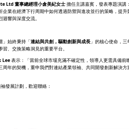
a Pte Ltd 董事總經理小倉美紀女士
擔任主講嘉賓，發表專題演講
析企業在經濟下行周期中如何透過防禦與進攻並行的策略，提升
烈迴響與深度交流。
壇」始終秉持「
連結與共創，驅動創新與成長
」的核心使命，三
學習、交換策略洞見的重要平台。
k Lee
表示：「當前全球市場充滿不確定性，領導人更需具備前
三周年的契機，重申我們對連結產業領袖、共同開發創新解決方
的領袖發展計劃，歡迎聯絡：