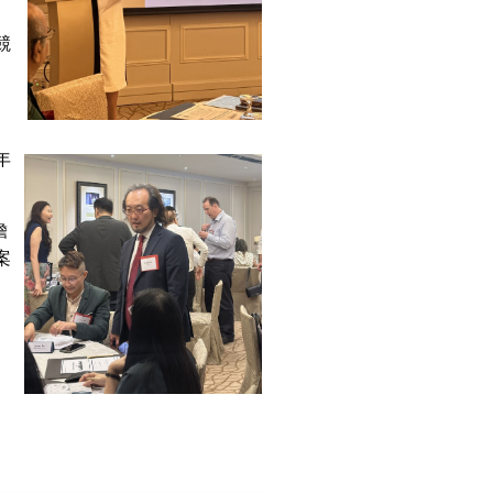
：
競
年
瞻
案