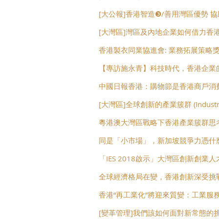
[大公報]香港智造❸/善用灣區優勢 
[大灣區]灣區及內地企業如何借力香港
香港製衣同業協進會: 業務拓展策略
【專訪施永青】科技時代，香港企業
中國日報香港：購物節是香港商戶消
[大灣區]全球創新的產業簇群 (Industry C
粵港澳大灣區戰略下香港產業簇群思
同是「小市場」，新加坡競爭力憑什
「IES 2018啟示」大灣區創新創
全球經濟格局在變，香港創新深受挑
香港“再工業化”將迎來質變：工業服務
[變革管理]我們該如何面對新常態的