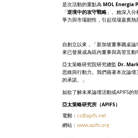
是次活動的重點為
MOL Energi
「
逆境中的攻守戰略
」。她深入分
爭力與市場韌性，引起現場嘉賓熱
自創立以來，「新加坡董事圓桌論
來已發展成為區內董事與高管互動
亞太策略研究院研究總監
Dr. Mar
思維與行動力。我們藉著本次論壇
的承諾。」
如欲了解未來論壇活動或APIFS
亞太策略研究所（APIFS）
電郵：
cs@apifs.net
網站：
www.apifs.org