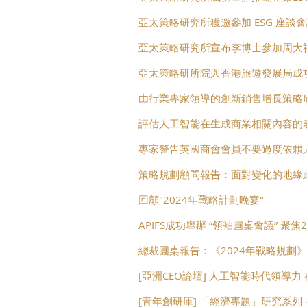
亞太策略研究所獲邀參加 ESG 座談
亞太策略研究所宣布李博士參加周大
亞太策略研所院與香港旅遊發展局成
由行業專家領導的創新銷售增長策略
評估人工智能在生成商業相關內容的
專家警告英國商會會員不要過度依賴
策略規劃顧問報告：面對變化的地緣政
回顧"2024年戰略計劃晚宴"
APIFS成功舉辦 “領袖圓桌會議” 聚焦
總裁圓桌報告：《2024年戰略規劃》
[亞洲CEO論壇] 人工智能時代領導力 在
[青年創研庫] 「經濟專題」研究系列