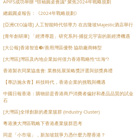
APIFS成功舉辦 “領袖圓桌會議” 聚焦2024年戰略規劃
總裁圓桌報告：《2024年戰略規劃》
[亞洲CEO論壇] 人工智能時代領導力 在吉隆坡Majestic酒店舉行
[青年創研庫] 「經濟專題」研究系列-捕捉元宇宙的新經濟機遇
[大公報]香港智造❸/善用灣區優勢 協助廠商轉型
[大灣區]灣區及內地企業如何借力香港戰略性“出海”?
香港製衣同業協進會: 業務拓展策略獎評選與頒獎典禮
【專訪施永青】科技時代，香港企業的挑戰與機遇
中國日報香港：購物節是香港商戶消費者偏好和產品品質的試金
石
[大灣區]全球創新的產業簇群 (Industry Cluster)
粵港澳大灣區戰略下香港產業簇群思考
同是「小市場」，新加坡競爭力憑什麼力壓香港？