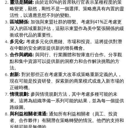
靈活是關鍵:
由於近80%的首席執行官表示某種程度的策
略變更，顯然，剛性不是一個選擇。策略應具有內置的靈
活性，以適應意想不到的變動。
區域關係:
加強與東盟社群的聯繫。考慮到41%正考慮更
深入的區域重新評估，這顯示東盟作為美中緊張關係的緩
衝或替代品的重要性。
多元化:
考慮多元化供應鏈、市場和投資。這將提供對潛
在中斷的安全網並提供新的增長機會。
合作與網絡:
與同行、行業團體和智庫進行合作。分享觀
點和集中資源可以提供新的洞察力和合作解決挑戰的方
法。
創新:
對於那些正在考慮重大改革或策略重新定義的人，
現在可能是投資研發、探索新的商業模式或進入新市場的
正確時機。
情境規劃:
參與情境規劃方法，其中考慮多種可能的未
來。這將為組織準備一系列可能的結果，並為每一個提供
路線圖。
與利益相關者溝通:
通知所有利益相關者（員工、投資
者、合作夥伴）有關潛在策略轉變的情況。他們的支持和
反饋可能是無價的。