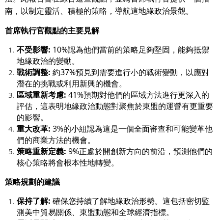
南，以制定靈活、積極的策略，導航這地緣政治景觀。
首席執行官觀點的主要見解
不受影響:
10%認為他們當前的策略足夠堅固，能夠抵禦
地緣政治的變動。
戰術調整:
約37%預見到需要進行小的戰術變動，以應對
潛在的挑戰或利用新興的機會。
區域重新考慮:
41%預期對他們的區域方法進行更深入的
評估，這表明地緣政治動態對聚焦於東盟的運營有更重要
的影響。
重大改革:
3%的小組認為這是一個全面審查和可能變革他
們的商業方法的機會。
策略重新定義:
9%正處於開創新方向的前沿，預測他們的
核心策略將會根本性地轉變。
策略規劃的建議
保持了解:
確保您持續了解地緣政治形勢。這包括密切監
測美中貿易關係、東盟動態和全球經濟指標。